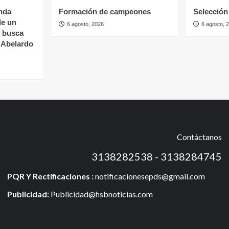
nda
Formación de campeones
Selección 
de un
6 agosto, 2026
6 agosto, 
s busca
e Abelardo
Contáctanos
3138282538 - 3138284745
PQR Y Rectificaciones :
notificacionesepds@gmail.com
Publicidad:
Publicidad@hsbnoticias.com