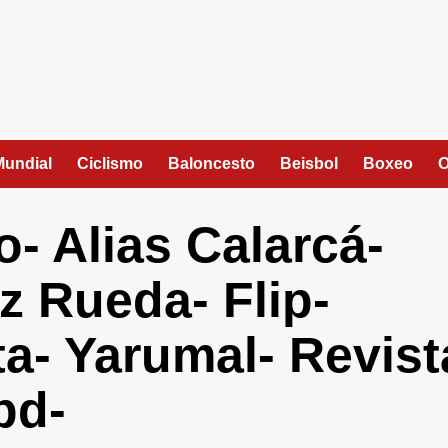
Mundial
Ciclismo
Baloncesto
Beisbol
Boxeo
O
o- Alias Calarcá-
z Rueda- Flip-
ta- Yarumal- Revist
pd-