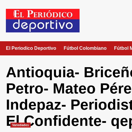
El Periodico Deportivo
Fútbol Colombiano
Fútbol 
Antioquia- Briceñ
Petro- Mateo Pére
Indepaz- Periodis
El Confidente- qe
Variedades