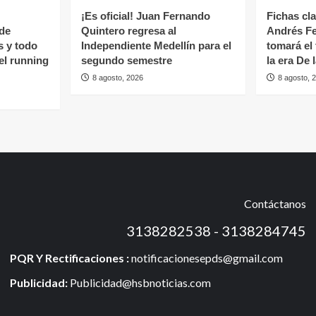
¡Es oficial! Juan Fernando
Fichas cl
 de
Quintero regresa al
Andrés Fe
s y todo
Independiente Medellín para el
tomará el
del running
segundo semestre
la era De 
8 agosto, 2026
8 agosto, 
Contáctanos
3138282538 - 3138284745
PQR Y Rectificaciones :
notificacionesepds@gmail.com
Publicidad:
Publicidad@hsbnoticias.com