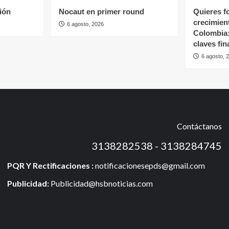
ción
Nocaut en primer round
Quieres fo
crecimien
6 agosto, 2026
Colombia:
claves fin
6 agosto, 
Contáctanos
3138282538 - 3138284745
PQR Y Rectificaciones :
notificacionesepds@gmail.com
Publicidad:
Publicidad@hsbnoticias.com