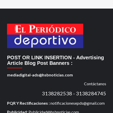
POST OR LINK INSERTION
- Advertising
Article Blog Post Banners
:
mediadigital-ads@hsbnoticias.com
Contáctanos
3138282538 - 3138284745
PQR Y Rectificaciones :
notificacionesepds@gmail.com
Publicidad:
Publicidad@hsbnoticias.com