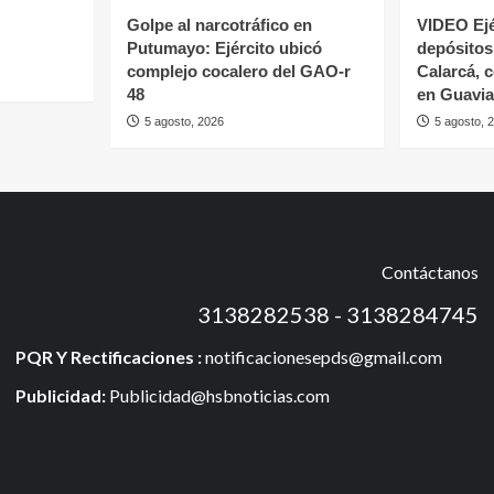
Golpe al narcotráfico en
VIDEO Ejé
Putumayo: Ejército ubicó
depósitos 
complejo cocalero del GAO-r
Calarcá, 
48
en Guavia
5 agosto, 2026
5 agosto, 
Contáctanos
3138282538 - 3138284745
PQR Y Rectificaciones :
notificacionesepds@gmail.com
Publicidad:
Publicidad@hsbnoticias.com