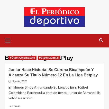
Bicampeón Liga BetPlay
Fútbol Colombiano
Fútbol Mundial
Junior Hace Historia: Se Corona Bicampeón Y
Alcanza Su Título Número 12 En La Liga Betplay
9 junio, 2026
El Tiburón Sigue Agrandando Su Legado En El Fútbol
Colombiano Barranquilla está de fiesta. Junior de Barranquilla
volvió a escribir...
Leer más