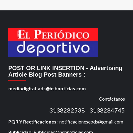
POST OR LINK INSERTION
- Advertising
Article Blog Post Banners
:
mediadigital-ads@hsbnoticias.com
Contáctanos
3138282538 - 3138284745
PQR Y Rectificaciones :
notificacionesepds@gmail.com
Publicidad:
Publicidad@hsbnoticias.com