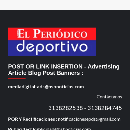
POST OR LINK INSERTION
- Advertising
Article Blog Post Banners
:
mediadigital-ads@hsbnoticias.com
Contáctanos
3138282538 - 3138284745
PQR Y Rectificaciones :
notificacionesepds@gmail.com
Publicidad:
Publicidad@hsbnoticias.com