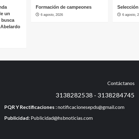
nda
Formación de campeones
Selección 
de un
6 agosto, 2026
6 agosto, 
s busca
e Abelardo
Contáctanos
3138282538 - 3138284745
PQR Y Rectificaciones :
notificacionesepds@gmail.com
Publicidad:
Publicidad@hsbnoticias.com