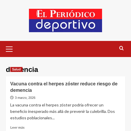
demencia
Salud
Vacuna contra el herpes zóster reduce riesgo de
demencia
3 marzo, 2026
La vacuna contra el herpes zóster podría ofrecer un
beneficio inesperado más allá de prevenir la culebrilla. Dos
estudios poblacionales...
Leer más