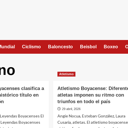
Mundial
Ciclismo
Baloncesto
Beisbol
Boxeo
O
ano
Atletismo
acenses clasifica a
Atletismo Boyacense: Diferent
istórico título en
atletas imponen su ritmo con
ón
triunfos en todo el país
29 abril, 2026
l Leyendas Boyacenses El
Angie Nocua, Esteban González, Laura
 Leyendas Boyacenses
Cusaria, atletas. El atletismo boyacense