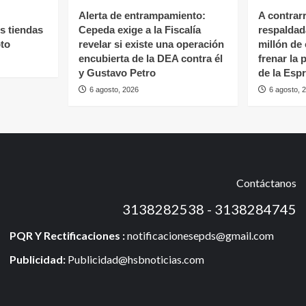
Alerta de entrampamiento:
A contrar
s tiendas
Cepeda exige a la Fiscalía
respaldad
to
revelar si existe una operación
millón de
encubierta de la DEA contra él
frenar la
y Gustavo Petro
de la Espr
6 agosto, 2026
6 agosto, 
Contáctanos
3138282538 - 3138284745
PQR Y Rectificaciones :
notificacionesepds@gmail.com
Publicidad:
Publicidad@hsbnoticias.com