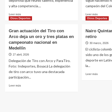
deportiva que reunió talento, experiencia
sigue haciendo h
y alta competencia....
campeón del Colo
Leer más
Leer más
Otros Deportes
Otros Deportes
Gran actuación del Tiro con
Nairo Quinta
Arco deja un oro y tres platas en
retiro
campeonato nacional en
30 marzo, 2026
Medellín
El ciclista colom
sido uno de los 
27 abril, 2026
deporte en Latin
Delegación de Tiro con Arco y ParaTiro.
la...
Foto: Indeportes, Boyacá La delegación
de tiro con arco tuvo una destacada
Leer más
participación...
Leer más