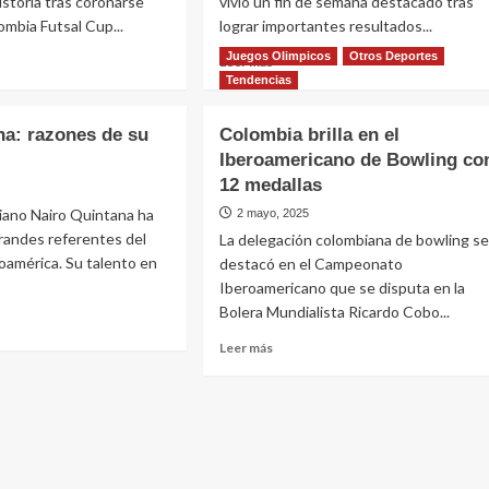
istoria tras coronarse
vivió un fin de semana destacado tras
mbia Futsal Cup...
lograr importantes resultados...
Juegos Olimpicos
Otros Deportes
Leer más
Tendencias
na: razones de su
Colombia brilla en el
Iberoamericano de Bowling co
12 medallas
biano Nairo Quintana ha
2 mayo, 2025
grandes referentes del
La delegación colombiana de bowling se
oamérica. Su talento en
destacó en el Campeonato
Iberoamericano que se disputa en la
Bolera Mundialista Ricardo Cobo...
Leer más