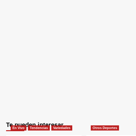
Te pueden interesar
En Vivo
Tendencias
Variedades
Otros Deportes