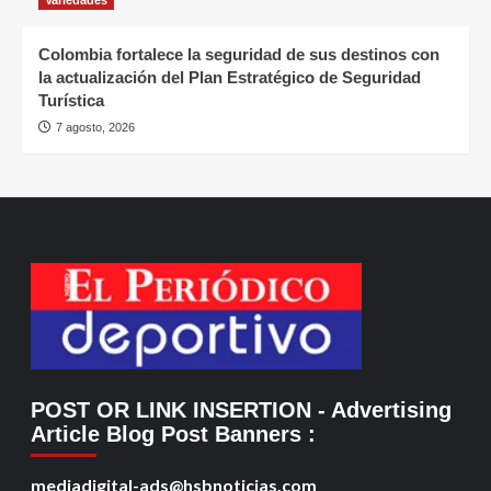
Variedades
Colombia fortalece la seguridad de sus destinos con
la actualización del Plan Estratégico de Seguridad
Turística
7 agosto, 2026
POST OR LINK INSERTION
- Advertising
Article Blog Post Banners
:
mediadigital-ads@hsbnoticias.com