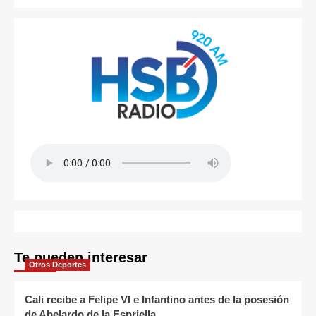
Te pueden interesar
Otros Deportes
Cali recibe a Felipe VI e Infantino antes de la posesión
de Abelardo de la Espriella