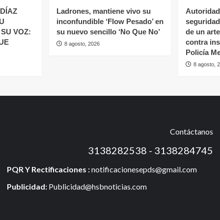
DÍAZ
Ladrones, mantiene vivo su
Autoridad
U
inconfundible ‘Flow Pesado’ en
seguridad
 SU VOZ:
su nuevo sencillo ‘No Que No’
de un art
UE
contra ins
8 agosto, 2026
Policía M
8 agosto, 
Contáctanos
3138282538 - 3138284745
PQR Y Rectificaciones :
notificacionesepds@gmail.com
Publicidad:
Publicidad@hsbnoticias.com