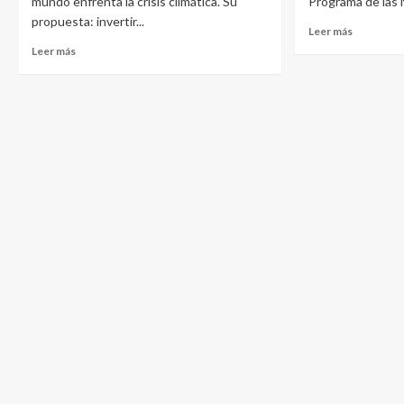
mundo enfrenta la crisis climática. Su
Programa de las N
propuesta: invertir...
Leer más
Leer más