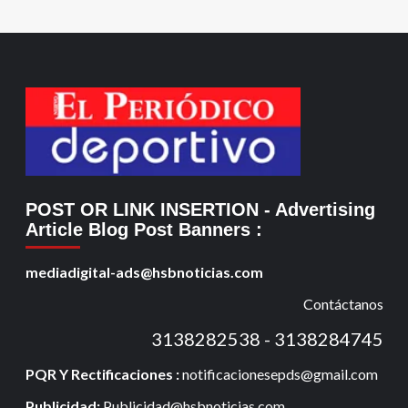
POST OR LINK INSERTION
- Advertising
Article Blog Post Banners
:
mediadigital-ads@hsbnoticias.com
Contáctanos
3138282538 - 3138284745
PQR Y Rectificaciones :
notificacionesepds@gmail.com
Publicidad:
Publicidad@hsbnoticias.com