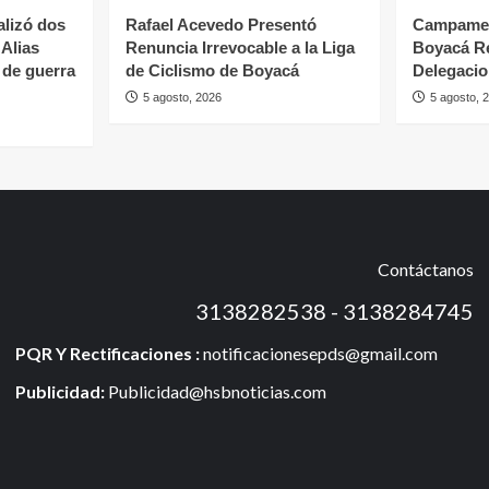
alizó dos
Rafael Acevedo Presentó
Campamen
 Alias
Renuncia Irrevocable a la Liga
Boyacá R
 de guerra
de Ciclismo de Boyacá
Delegaci
5 agosto, 2026
5 agosto, 
Contáctanos
3138282538 - 3138284745
PQR Y Rectificaciones :
notificacionesepds@gmail.com
Publicidad:
Publicidad@hsbnoticias.com