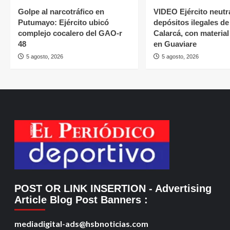
Golpe al narcotráfico en
VIDEO Ejército neutr
Putumayo: Ejército ubicó
depósitos ilegales de
complejo cocalero del GAO-r
Calarcá, con material
48
en Guaviare
5 agosto, 2026
5 agosto, 2026
POST OR LINK INSERTION
- Advertising
Article Blog Post Banners
:
mediadigital-ads@hsbnoticias.com