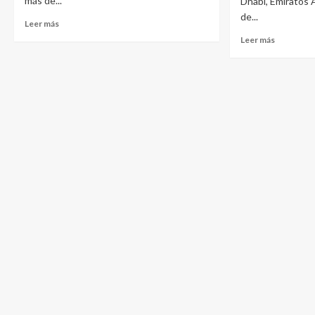
más de...
Dhabi, Emiratos 
de...
Leer más
Leer más