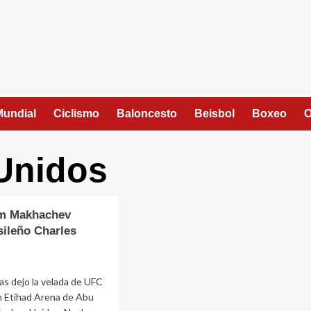
Mundial
Ciclismo
Baloncesto
Beisbol
Boxeo
O
Unidos
am Makhachev
sileño Charles
s dejo la velada de UFC
n Etihad Arena de Abu