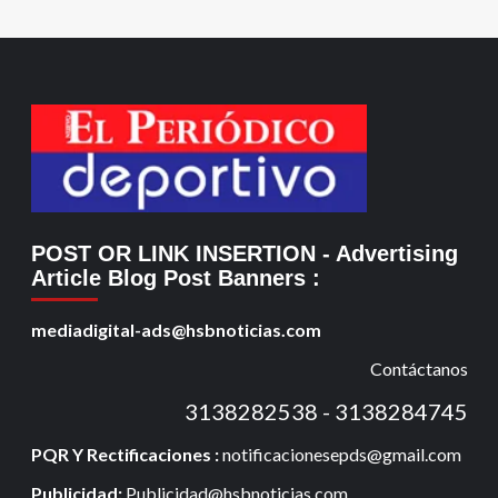
POST OR LINK INSERTION
- Advertising
Article Blog Post Banners
:
mediadigital-ads@hsbnoticias.com
Contáctanos
3138282538 - 3138284745
PQR Y Rectificaciones :
notificacionesepds@gmail.com
Publicidad:
Publicidad@hsbnoticias.com