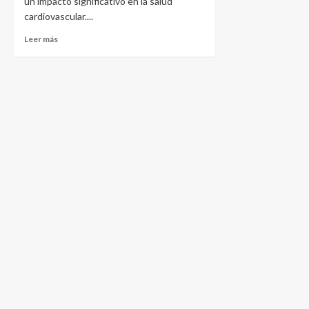
un impacto significativo en la salud
cardiovascular....
Leer más