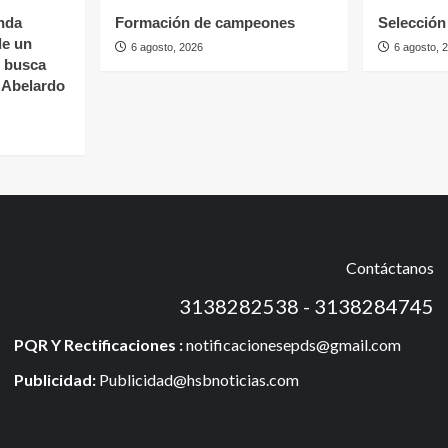
nda
Formación de campeones
Selección 
de un
6 agosto, 2026
6 agosto, 
s busca
e Abelardo
Contáctanos
3138282538 - 3138284745
PQR Y Rectificaciones :
notificacionesepds@gmail.com
Publicidad:
Publicidad@hsbnoticias.com