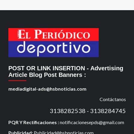
POST OR LINK INSERTION
- Advertising
Article Blog Post Banners
:
mediadigital-ads@hsbnoticias.com
Contáctanos
3138282538 - 3138284745
PQR Y Rectificaciones :
notificacionesepds@gmail.com
Publicidad:
Publicidad@hsbnoticias.com