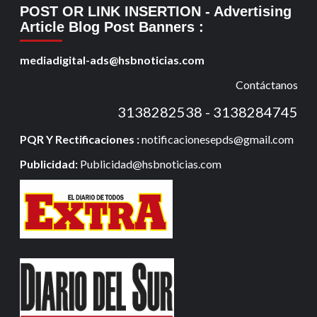
POST OR LINK INSERTION
- Advertising
Article Blog Post Banners
:
mediadigital-ads@hsbnoticias.com
Contáctanos
3138282538 - 3138284745
PQR Y Rectificaciones :
notificacionesepds@gmail.com
Publicidad:
Publicidad@hsbnoticias.com