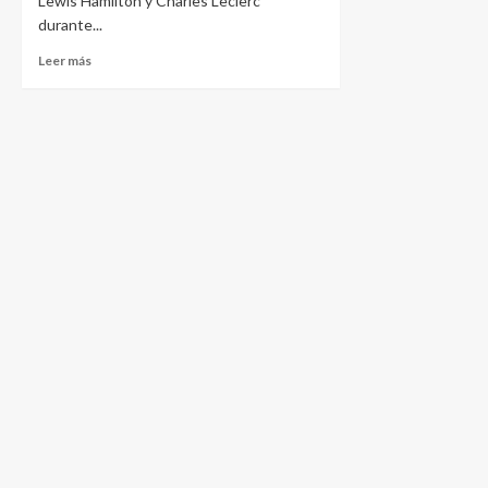
Lewis Hamilton y Charles Leclerc
durante...
Leer más