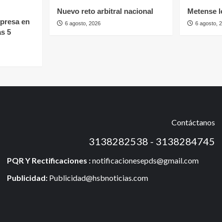
Nuevo reto arbitral nacional
Metense l
mpresa en
6 agosto, 2026
6 agosto, 
as 5
Contáctanos
3138282538 - 3138284745
PQR Y Rectificaciones :
notificacionesepds@gmail.com
Publicidad:
Publicidad@hsbnoticias.com