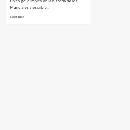
único gol olímpico en la historia de los
Mundiales y escribió...
Leer más