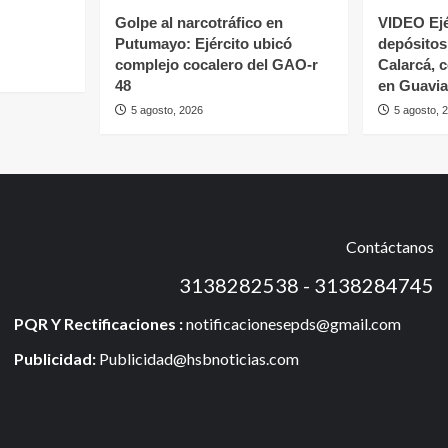
Golpe al narcotráfico en
VIDEO Ejé
Putumayo: Ejército ubicó
depósitos 
complejo cocalero del GAO-r
Calarcá, 
48
en Guavia
5 agosto, 2026
5 agosto, 
Contáctanos
3138282538 - 3138284745
PQR Y Rectificaciones :
notificacionesepds@gmail.com
Publicidad:
Publicidad@hsbnoticias.com