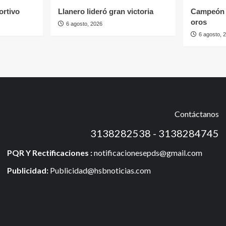
ortivo
Llanero lideró gran victoria
Campeón 
oros
6 agosto, 2026
6 agosto, 
Contáctanos
3138282538 - 3138284745
PQR Y Rectificaciones :
notificacionesepds@gmail.com
Publicidad:
Publicidad@hsbnoticias.com