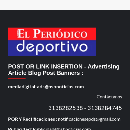
POST OR LINK INSERTION
- Advertising
Article Blog Post Banners
:
mediadigital-ads@hsbnoticias.com
Contáctanos
3138282538 - 3138284745
PQR Y Rectificaciones :
notificacionesepds@gmail.com
Publicidad:
Publicidad@hsbnoticias.com