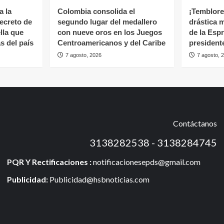
a la
Colombia consolida el
¡Temblores
ecreto de
segundo lugar del medallero
drástica 
lla que
con nueve oros en los Juegos
de la Espr
s del país
Centroamericanos y del Caribe
president
7 agosto, 2026
7 agosto, 
Contáctanos
3138282538 - 3138284745
PQR Y Rectificaciones :
notificacionesepds@gmail.com
Publicidad:
Publicidad@hsbnoticias.com