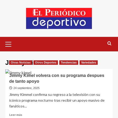
Jimmy Kimel
Otras Noticias
Otros Deportes
Tendencias
Variedades
Jimmy Kimel volvera con su programa despues
de tanto apoyo
24 septiembre, 2025
Jimmy Kimmel confirma su regreso a la televisión con su
icónico programa nocturno tras recibir un apoyo masivo de
fanáticos...
Leer más