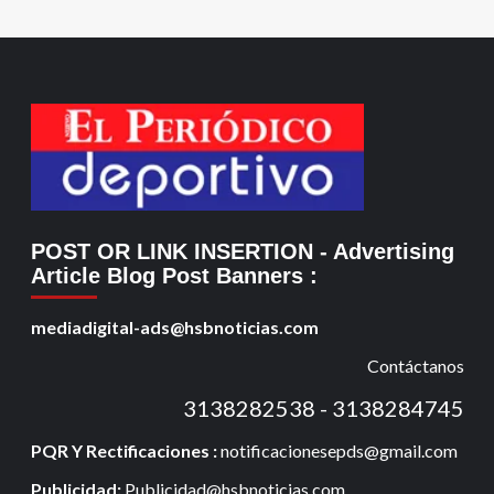
POST OR LINK INSERTION
- Advertising
Article Blog Post Banners
:
mediadigital-ads@hsbnoticias.com
Contáctanos
3138282538 - 3138284745
PQR Y Rectificaciones :
notificacionesepds@gmail.com
Publicidad:
Publicidad@hsbnoticias.com