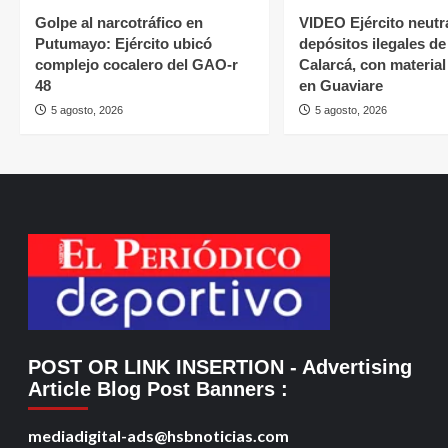
Golpe al narcotráfico en
VIDEO Ejército neutr
Putumayo: Ejército ubicó
depósitos ilegales de
complejo cocalero del GAO-r
Calarcá, con material
48
en Guaviare
5 agosto, 2026
5 agosto, 2026
POST OR LINK INSERTION
- Advertising
Article Blog Post Banners
:
mediadigital-ads@hsbnoticias.com