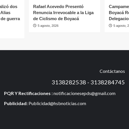
alizó dos
Rafael Acevedo Presentó
Campamen
 Alias
Renuncia Irrevocable a la Liga
Boyacá R
 de guerra
de Ciclismo de Boyacá
Delegaci
5 agosto, 2026
5 agosto, 
Contáctanos
3138282538 - 3138284745
PQR Y Rectificaciones :
notificacionesepds@gmail.com
Publicidad:
Publicidad@hsbnoticias.com