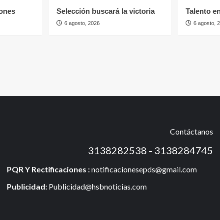
ones
Selección buscará la victoria
Talento e
6 agosto, 2026
6 agosto, 
Contáctanos
3138282538 - 3138284745
PQR Y Rectificaciones :
notificacionesepds@gmail.com
Publicidad:
Publicidad@hsbnoticias.com