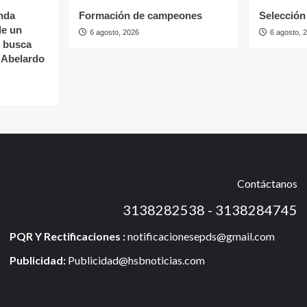
nda
Formación de campeones
Selección 
de un
6 agosto, 2026
6 agosto, 
s busca
e Abelardo
Contáctanos
3138282538 - 3138284745
PQR Y Rectificaciones :
notificacionesepds@gmail.com
Publicidad:
Publicidad@hsbnoticias.com