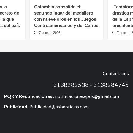
a la
Colombia consolida el
¡Temblores
ecreto de
segundo lugar del medallero
drástica 
lla que
con nueve oros en los Juegos
de la Espr
s del país
Centroamericanos y del Caribe
president
7 agosto, 2026
7 agosto, 
Contáctanos
3138282538 - 3138284745
PQR Y Rectificaciones :
notificacionesepds@gmail.com
Publicidad:
Publicidad@hsbnoticias.com