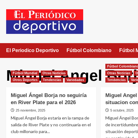
El Periodico Deportivo
Fútbol Colombiano
Fútbol 
Fútbol Colombian
Miguel Angel Bor
Fútbol Mundial
Otras Noticias
Otras Noticias
O
Otros Deportes
Tendencias
Variedades
Tendencias
Vari
Miguel Ángel Borja no seguiría
Miguel Angel
en River Plate para el 2026
situacion con
25 noviembre, 2025
5 octubre, 2025
Miguel Ángel Borja estaría en la rampa de
Miguel Ángel Bo
salida de River Plate y no continuaría en el
de incertidumbre
club millonario para...
situación deport