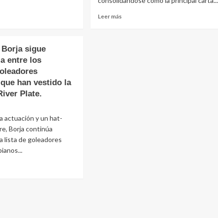
consolidándose como la principal carta...
Leer más
 Borja sigue
a entre los
oleadores
que han vestido la
iver Plate.
 actuación y un hat-
gre, Borja continúa
a lista de goleadores
ianos...