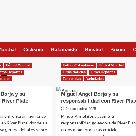
Mundial
Ciclismo
Baloncesto
Beisbol
Boxeo
O
o
Fútbol Mundial
Fútbol Colombiano
Fútbol Mundial
ja
tros Deportes
Otras Noticias
Otros Deportes
edades
Tendencias
Variedades
 Borja y su
Miguel Angel Borja y su
 River Plate
responsabilidad con River Plat
24 septiembre, 2025
rja enfrenta un momento
Miguel Ángel Borja asume la
 en River Plate, donde su
responsabilidad goleadora de River Plat
iva genera debates sobre
en los momentos más cruciales,