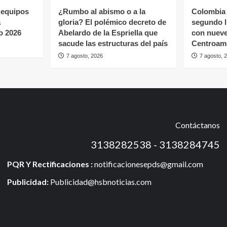
 equipos
¿Rumbo al abismo o a la
Colombia 
a
gloria? El polémico decreto de
segundo l
o 2026
Abelardo de la Espriella que
con nueve
sacude las estructuras del país
Centroame
7 agosto, 2026
7 agosto, 
Contáctanos
3138282538 - 3138284745
PQR Y Rectificaciones :
notificacionesepds@gmail.com
Publicidad:
Publicidad@hsbnoticias.com