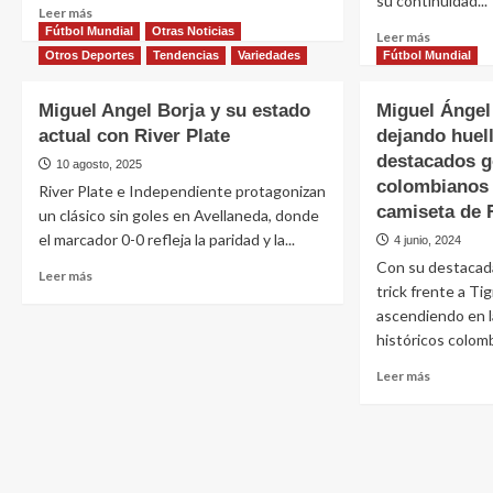
su continuidad...
Leer más
Fútbol Mundial
Otras Noticias
Leer más
Otros Deportes
Tendencias
Variedades
Fútbol Mundial
Miguel Angel Borja y su estado
Miguel Ángel
actual con River Plate
dejando huell
destacados g
10 agosto, 2025
colombianos 
River Plate e Independiente protagonizan
camiseta de R
un clásico sin goles en Avellaneda, donde
el marcador 0-0 refleja la paridad y la...
4 junio, 2024
Con su destacada
Leer más
trick frente a Ti
ascendiendo en l
históricos colomb
Leer más