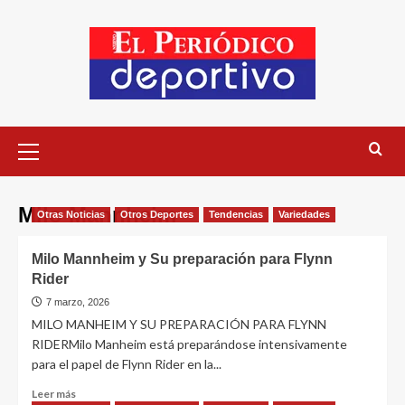
Milo Mannheim
Otras Noticias
Otros Deportes
Tendencias
Variedades
Milo Mannheim y Su preparación para Flynn
Rider
7 marzo, 2026
MILO MANHEIM Y SU PREPARACIÓN PARA FLYNN
RIDERMilo Manheim está preparándose intensivamente
para el papel de Flynn Rider en la...
Leer más