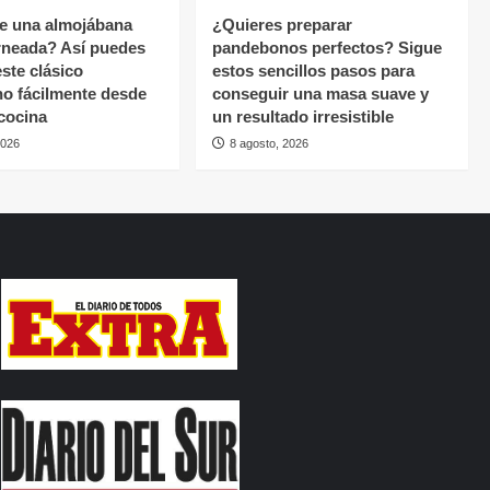
e una almojábana
¿Quieres preparar
rneada? Así puedes
pandebonos perfectos? Sigue
ste clásico
estos sencillos pasos para
o fácilmente desde
conseguir una masa suave y
 cocina
un resultado irresistible
2026
8 agosto, 2026