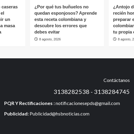
 caseras
¿Por qué tus buñuelos no
¿Antojo d
 el
quedan esponjosos? Aprende
recién ho
ir un
esta receta colombiana y
preparar e
una masa
descubre los errores que
colombian
a
debes evitar
tu propia
8 agosto, 2026
8 agosto, 
Contáctanos
3138282538 - 3138284745
PQR Y Rectificaciones :
notificacionesepds@gmail.com
Publicidad:
Publicidad@hsbnoticias.com