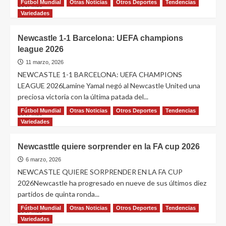
Fútbol Mundial
Otras Noticias
Otros Deportes
Tendencias
Leer más
Variedades
Newcastle 1-1 Barcelona: UEFA champions
league 2026
11 marzo, 2026
NEWCASTLE 1-1 BARCELONA: UEFA CHAMPIONS
LEAGUE 2026Lamine Yamal negó al Newcastle United una
preciosa victoria con la última patada del...
Fútbol Mundial
Otras Noticias
Otros Deportes
Tendencias
Leer más
Variedades
Newcasttle quiere sorprender en la FA cup 2026
6 marzo, 2026
NEWCASTLE QUIERE SORPRENDER EN LA FA CUP
2026Newcastle ha progresado en nueve de sus últimos diez
partidos de quinta ronda...
Fútbol Mundial
Otras Noticias
Otros Deportes
Tendencias
Leer más
Variedades