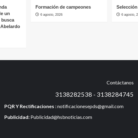
nda
Formación de campeones
Selección 
de un
6 agosto, 2026
6 agosto, 
s busca
e Abelardo
Contáctanos
3138282538 - 3138284745
PQR Y Rectificaciones :
notificacionesepds@gmail.com
Publicidad:
Publicidad@hsbnoticias.com