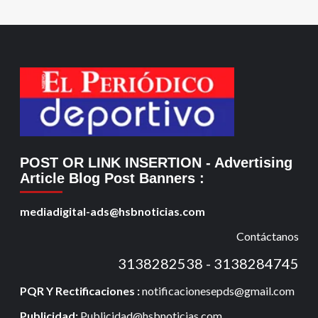
POST OR LINK INSERTION
- Advertising
Article Blog Post Banners
:
mediadigital-ads@hsbnoticias.com
Contáctanos
3138282538 - 3138284745
PQR Y Rectificaciones :
notificacionesepds@gmail.com
Publicidad:
Publicidad@hsbnoticias.com