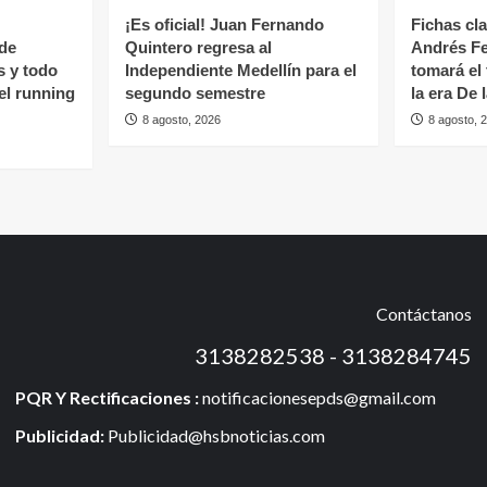
¡Es oficial! Juan Fernando
Fichas cl
 de
Quintero regresa al
Andrés Fe
s y todo
Independiente Medellín para el
tomará el
del running
segundo semestre
la era De 
8 agosto, 2026
8 agosto, 
Contáctanos
3138282538 - 3138284745
PQR Y Rectificaciones :
notificacionesepds@gmail.com
Publicidad:
Publicidad@hsbnoticias.com