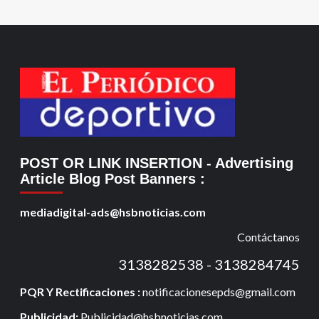
POST OR LINK INSERTION
- Advertising
Article Blog Post Banners
:
mediadigital-ads@hsbnoticias.com
Contáctanos
3138282538 - 3138284745
PQR Y Rectificaciones :
notificacionesepds@gmail.com
Publicidad:
Publicidad@hsbnoticias.com