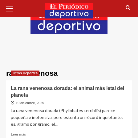
rana venenosa
Otros Deportes
La rana venenosa dorada: el animal más letal del
planeta
19 diciembre, 2025
La rana venenosa dorada (Phyllobates terribilis) parece
pequeña e inofensiva, pero ostenta un récord inquietante:
es, gramo por gramo, el...
Leer más