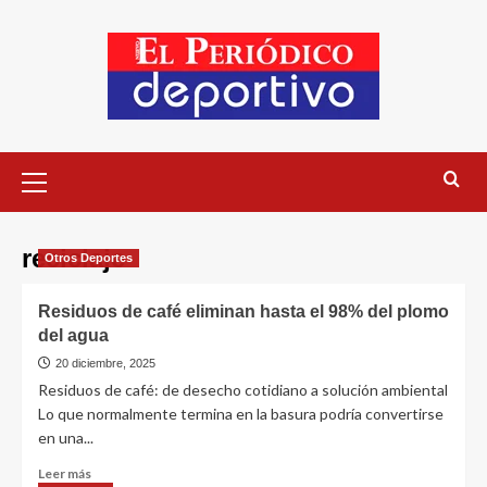
reciclaje
Otros Deportes
Residuos de café eliminan hasta el 98% del plomo
del agua
20 diciembre, 2025
Residuos de café: de desecho cotidiano a solución ambiental
Lo que normalmente termina en la basura podría convertirse
en una...
Leer más