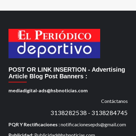
POST OR LINK INSERTION
- Advertising
Article Blog Post Banners
:
mediadigital-ads@hsbnoticias.com
Contáctanos
3138282538 - 3138284745
PQR Y Rectificaciones :
notificacionesepds@gmail.com
Publicidad:
Publicidad@hsbnoticias.com