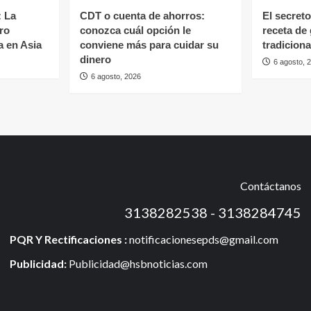
: La
CDT o cuenta de ahorros:
El secreto
ro
conozca cuál opción le
receta de
a en Asia
conviene más para cuidar su
tradiciona
dinero
6 agosto, 
6 agosto, 2026
Contáctanos
3138282538 - 3138284745
PQR Y Rectificaciones :
notificacionesepds@gmail.com
Publicidad:
Publicidad@hsbnoticias.com