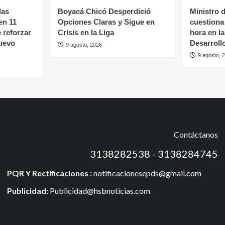
las
Boyacá Chicó Desperdició
Ministro 
en 11
Opciones Claras y Sigue en
cuestiona
 reforzar
Crisis en la Liga
hora en l
nuevo
Desarroll
9 agosto, 2026
9 agosto, 
Contáctanos
3138282538 - 3138284745
PQR Y Rectificaciones :
notificacionesepds@gmail.com
Publicidad:
Publicidad@hsbnoticias.com