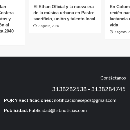
lan
El Ethan Oficial y la nueva era
En Colomb
Costera
de la música urbana en Pasto:
recién nac
stas y
sacrificio, unión y talento local
lactancia 
ón al
vida
7 agosto, 2026
ta 2040
7 agosto, 
Contáctanos
3138282538 - 3138284745
PQR Y Rectificaciones :
notificacionesepds@gmail.com
Publicidad:
Publicidad@hsbnoticias.com