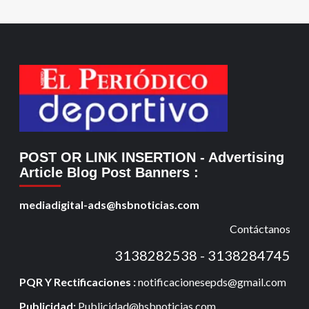
POST OR LINK INSERTION
- Advertising
Article Blog Post Banners
:
mediadigital-ads@hsbnoticias.com
Contáctanos
3138282538 - 3138284745
PQR Y Rectificaciones :
notificacionesepds@gmail.com
Publicidad:
Publicidad@hsbnoticias.com