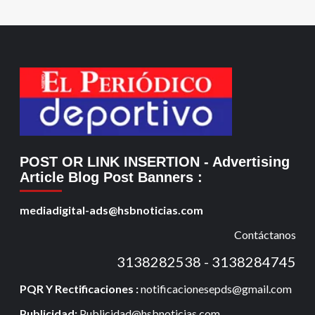
POST OR LINK INSERTION
- Advertising
Article Blog Post Banners
:
mediadigital-ads@hsbnoticias.com
Contáctanos
3138282538 - 3138284745
PQR Y Rectificaciones :
notificacionesepds@gmail.com
Publicidad:
Publicidad@hsbnoticias.com