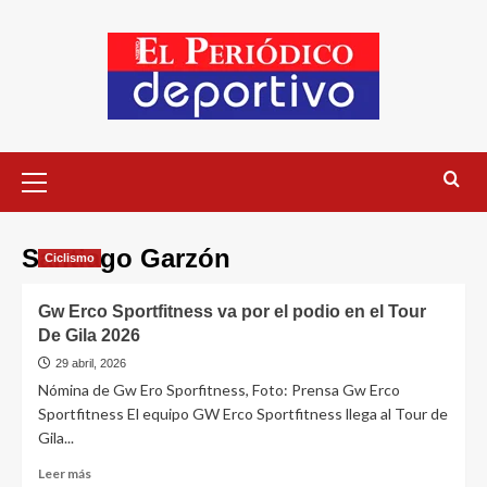
Santiago Garzón
Ciclismo
Gw Erco Sportfitness va por el podio en el Tour
De Gila 2026
29 abril, 2026
Nómina de Gw Ero Sporfitness, Foto: Prensa Gw Erco
Sportfitness El equipo GW Erco Sportfitness llega al Tour de
Gila...
Leer más