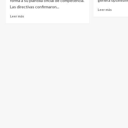
genera optimismo
forma a su plantilla oficial de competencia.
Las directivas confirmaron...
Leer más
Leer más