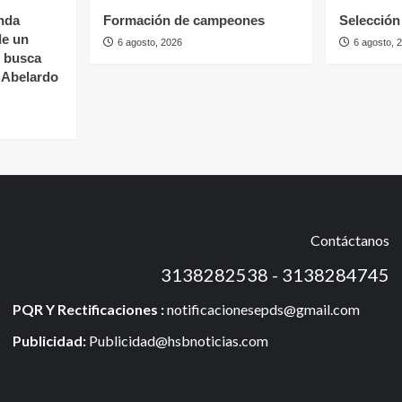
nda
Formación de campeones
Selección 
de un
6 agosto, 2026
6 agosto, 
s busca
e Abelardo
Contáctanos
3138282538 - 3138284745
PQR Y Rectificaciones :
notificacionesepds@gmail.com
Publicidad:
Publicidad@hsbnoticias.com