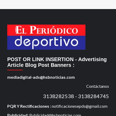
POST OR LINK INSERTION
- Advertising
Article Blog Post Banners
:
mediadigital-ads@hsbnoticias.com
Contáctanos
3138282538 - 3138284745
PQR Y Rectificaciones :
notificacionesepds@gmail.com
Publicidad:
Publicidad@hsbnoticias.com