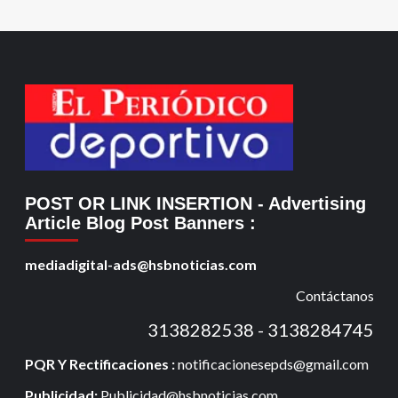
POST OR LINK INSERTION
- Advertising
Article Blog Post Banners
:
mediadigital-ads@hsbnoticias.com
Contáctanos
3138282538 - 3138284745
PQR Y Rectificaciones :
notificacionesepds@gmail.com
Publicidad:
Publicidad@hsbnoticias.com